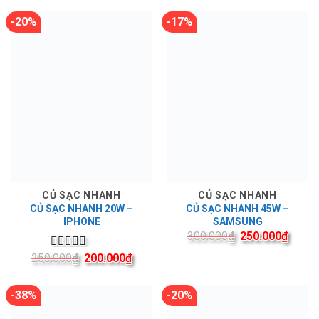
-20%
-17%
CỦ SẠC NHANH
CỦ SẠC NHANH
CỦ SẠC NHANH 20W –
CỦ SẠC NHANH 45W –
IPHONE
SAMSUNG
300.000
₫
250.000
₫
250.000
₫
200.000
₫
Được xếp
hạng
5.00
5
sao
-38%
-20%