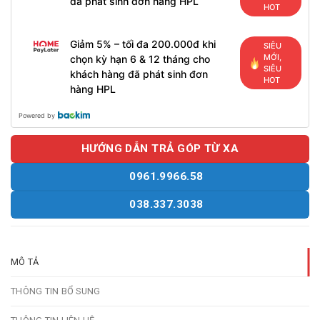
đã phát sinh đơn hàng HPL
HOT
Giảm 5% – tối đa 200.000đ khi
SIÊU
MỚI,
chọn kỳ hạn 6 & 12 tháng cho
SIÊU
khách hàng đã phát sinh đơn
HOT
hàng HPL
Powered by
HƯỚNG DẪN TRẢ GÓP TỪ XA
0961.9966.58
038.337.3038
MÔ TẢ
THÔNG TIN BỔ SUNG