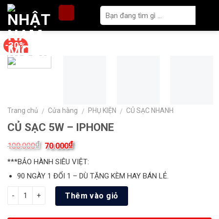
Skip
to
content
-30%
Trang chủ
Cửa hàng
PHỤ KIỆN
CỦ SẠC NHANH
/
/
/
CỦ SẠC 5W – IPHONE
₫
₫
100.000
70.000
***BẢO HÀNH SIÊU VIỆT:
90 NGÀY 1 ĐỔI 1 – DÙ TẶNG KÈM HAY BÁN LẺ.
Số lượng
Thêm vào giỏ