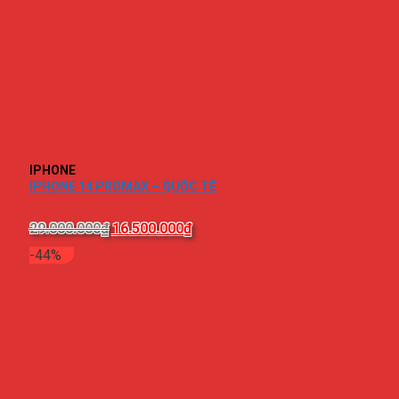
IPHONE
IPHONE 14 PROMAX – QUỐC TẾ
29.000.000
₫
16.500.000
₫
-44%