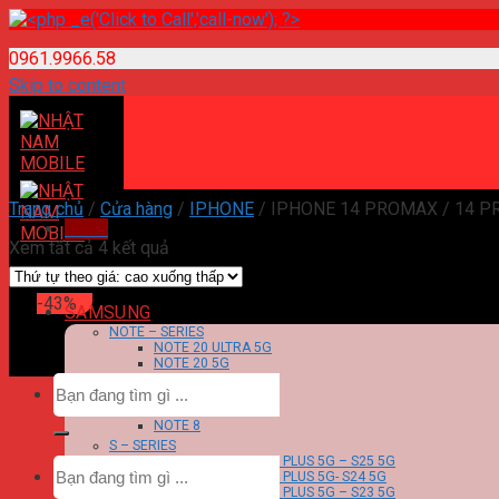
0961.9966.58
Skip to content
Trang chủ
/
Cửa hàng
/
IPHONE
/
IPHONE 14 PROMAX / 14 PR
Menu
Xem tất cả 4 kết quả
-43%
SAMSUNG
NOTE – SERIES
NOTE 20 ULTRA 5G
NOTE 20 5G
NOTE 10 PLUS 5G
NOTE 10 5G
NOTE 9
NOTE 8
S – SERIES
S25 ULTRA 5G – S25 PLUS 5G – S25 5G
S24 ULTRA 5G – S24 PLUS 5G- S24 5G
S23 ULTRA 5G – S23 PLUS 5G – S23 5G