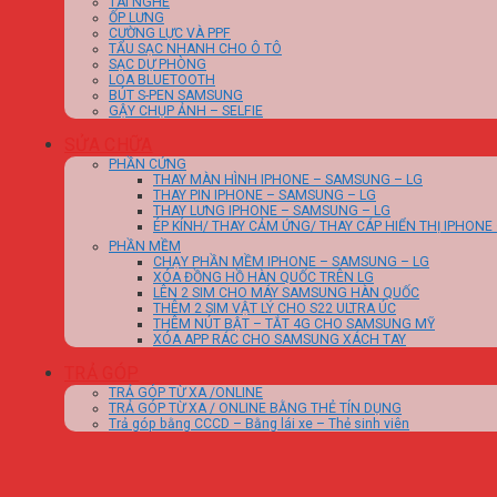
TAI NGHE
ỐP LƯNG
CƯỜNG LỰC VÀ PPF
TẨU SẠC NHANH CHO Ô TÔ
SẠC DỰ PHÒNG
LOA BLUETOOTH
BÚT S-PEN SAMSUNG
GẬY CHỤP ẢNH – SELFIE
SỬA CHỮA
PHẦN CỨNG
THAY MÀN HÌNH IPHONE – SAMSUNG – LG
THAY PIN IPHONE – SAMSUNG – LG
THAY LƯNG IPHONE – SAMSUNG – LG
ÉP KÍNH/ THAY CẢM ỨNG/ THAY CÁP HIỂN THỊ IPHONE
PHẦN MỀM
CHẠY PHẦN MỀM IPHONE – SAMSUNG – LG
XÓA ĐỒNG HỒ HÀN QUỐC TRÊN LG
LÊN 2 SIM CHO MÁY SAMSUNG HÀN QUỐC
THÊM 2 SIM VẬT LÝ CHO S22 ULTRA ÚC
THÊM NÚT BẬT – TẮT 4G CHO SAMSUNG MỸ
XÓA APP RÁC CHO SAMSUNG XÁCH TAY
TRẢ GÓP
TRẢ GÓP TỪ XA /ONLINE
TRẢ GÓP TỪ XA / ONLINE BẰNG THẺ TÍN DỤNG
Trả góp bằng CCCD – Bằng lái xe – Thẻ sinh viên