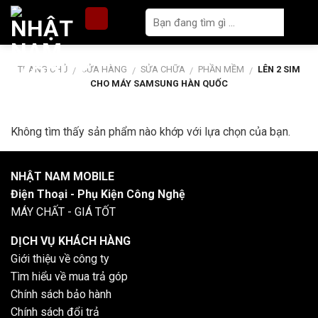
Skip
to
content
TRANG CHỦ
CỬA HÀNG
SỬA CHỮA
PHẦN MỀM
LÊN 2 SIM
/
/
/
/
CHO MÁY SAMSUNG HÀN QUỐC
Không tìm thấy sản phẩm nào khớp với lựa chọn của bạn.
NHẬT NAM MOBILE
Điện Thoại - Phụ Kiện Công Nghệ
MÁY CHẤT - GIÁ TỐT
DỊCH VỤ KHÁCH HÀNG
Giới thiệu về công ty
Tìm hiểu về mua trả góp
Chính sách bảo hành
Chính sách đổi trả