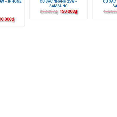
CỦ SẠC NHANH 25W –
CỦ SẠC
0W – IPHONE
SAMSUNG
S
200.000
₫
150.000
₫
150.00
00.000
₫
p
0
5