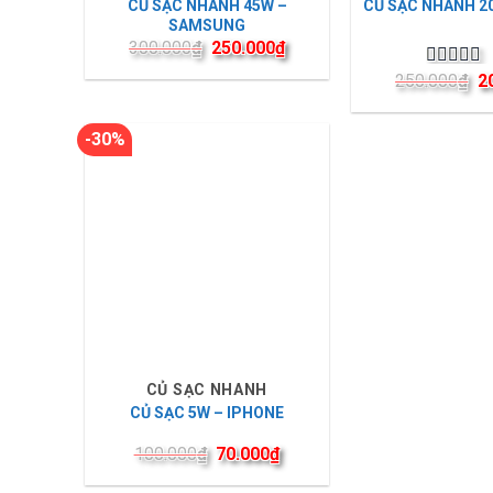
CỦ SẠC NHANH 45W –
CỦ SẠC NHANH 2
SAMSUNG
300.000
₫
250.000
₫
250.000
₫
2
Được xế
hạng
5.0
sao
-30%
CỦ SẠC NHANH
CỦ SẠC 5W – IPHONE
100.000
₫
70.000
₫