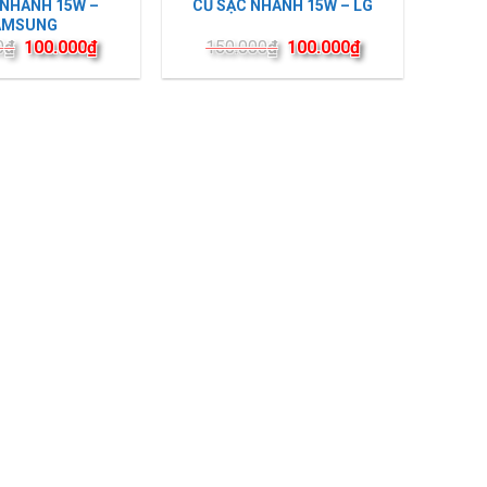
 NHANH 15W –
CỦ SẠC NHANH 15W – LG
AMSUNG
0
₫
100.000
₫
150.000
₫
100.000
₫