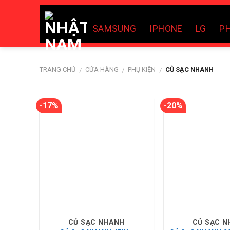
Skip
to
SAMSUNG
IPHONE
LG
PH
content
TRANG CHỦ
CỬA HÀNG
PHỤ KIỆN
CỦ SẠC NHANH
/
/
/
-17%
-20%
CỦ SẠC NHANH
CỦ SẠC 