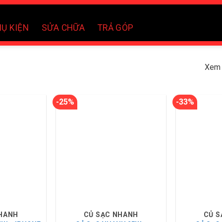
Ụ KIỆN
SỬA CHỮA
TRẢ GÓP
Xem 
-25%
-33%
NHANH
CỦ SẠC NHANH
CỦ S