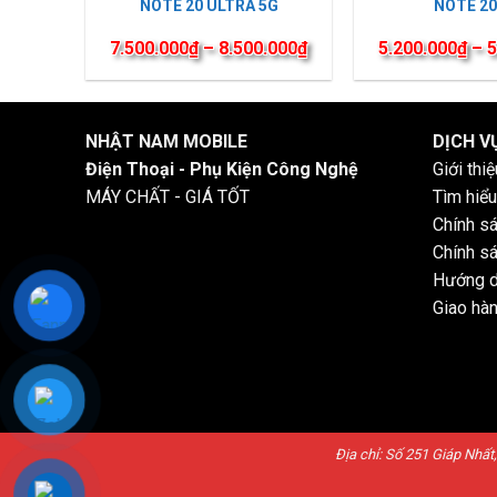
NOTE 20 ULTRA 5G
NOTE 20
7.500.000
₫
–
8.500.000
₫
5.200.000
₫
–
5
NHẬT NAM MOBILE
DỊCH V
Điện Thoại - Phụ Kiện Công Nghệ
Giới thi
MÁY CHẤT - GIÁ TỐT
Tìm hiểu
Chính s
Chính sá
Hướng d
Giao hàn
Địa chỉ: Số 251 Giáp Nhấ