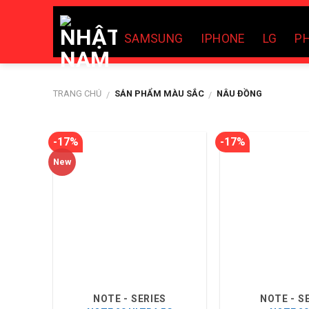
Skip
to
SAMSUNG
IPHONE
LG
PH
content
TRANG CHỦ
SẢN PHẨM MÀU SẮC
NÂU ĐỒNG
/
/
-17%
-17%
New
NOTE - SERIES
NOTE - S