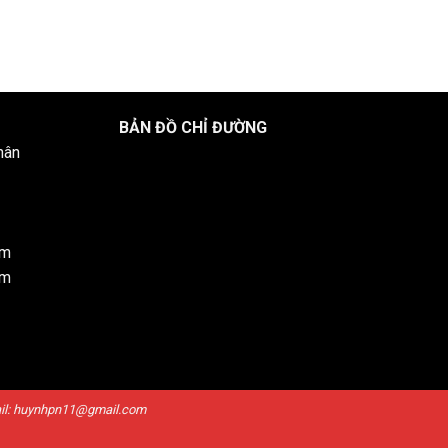
BẢN ĐỒ CHỈ ĐƯỜNG
hân
om
om
mail: huynhpn11@gmail.com