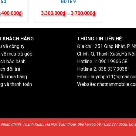
 5G
NOTE 9
.400.000
₫
3.300.000
₫
–
3.700.000
₫
Ụ KHÁCH HÀNG
THÔNG TIN LIÊN HỆ
ệu về công ty
Địa chỉ : 251 Giáp Nhất, P. N
 về mua trả góp
Chính, Q. Thanh Xuân,Hà Nội
ách bảo hành
Hotline 1: 0961.9966.58
ch đổi trả
Hotline 2: 038.337.3038
ẫn mua hàng
Email: huynhpn11@gmail.c
g và thanh toán
Website: nhatnammobile.c
t, Nhân Chính, Thanh Xuân, Hà Nội. Điện thoại: 0961.9966.58 / 038.337.3038. E