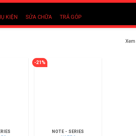
Ụ KIỆN
SỬA CHỮA
TRẢ GÓP
Xem 
-21%
ERIES
NOTE - SERIES