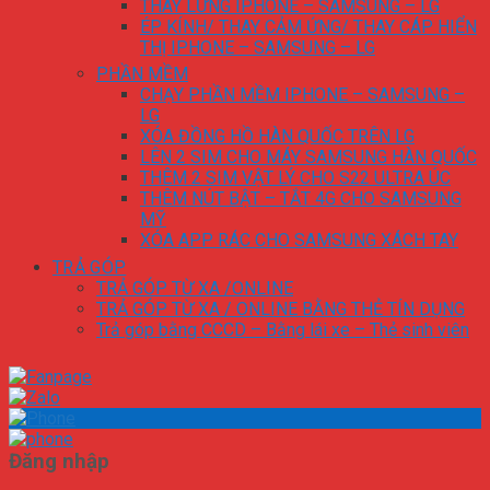
THAY LƯNG IPHONE – SAMSUNG – LG
ÉP KÍNH/ THAY CẢM ỨNG/ THAY CÁP HIỂN
THỊ IPHONE – SAMSUNG – LG
PHẦN MỀM
CHẠY PHẦN MỀM IPHONE – SAMSUNG –
LG
XÓA ĐỒNG HỒ HÀN QUỐC TRÊN LG
LÊN 2 SIM CHO MÁY SAMSUNG HÀN QUỐC
THÊM 2 SIM VẬT LÝ CHO S22 ULTRA ÚC
THÊM NÚT BẬT – TẮT 4G CHO SAMSUNG
MỸ
XÓA APP RÁC CHO SAMSUNG XÁCH TAY
TRẢ GÓP
TRẢ GÓP TỪ XA /ONLINE
TRẢ GÓP TỪ XA / ONLINE BẰNG THẺ TÍN DỤNG
Trả góp bằng CCCD – Bằng lái xe – Thẻ sinh viên
Đăng nhập