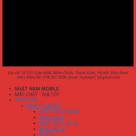
Địa chỉ: Số 251 Giáp Nhất, Nhân Chính, Thanh Xuân, Hà Nội. Điện thoại:
0961.9966.58 / 038.337.3038. Email: huynhpn11@gmail.com
NHẬT NAM MOBILE
MÁY CHẤT - GIÁ TỐT
SAMSUNG
NOTE – SERIES
NOTE 20 ULTRA 5G
NOTE 20 5G
NOTE 10 PLUS 5G
NOTE 10 5G
NOTE 9