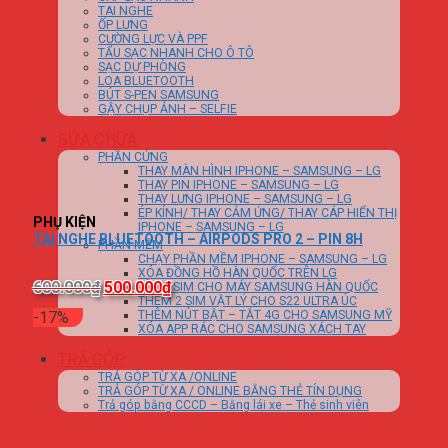
TAI NGHE
ỐP LƯNG
CƯỜNG LỰC VÀ PPF
TẨU SẠC NHANH CHO Ô TÔ
SẠC DỰ PHÒNG
LOA BLUETOOTH
BÚT S-PEN SAMSUNG
GẬY CHỤP ẢNH – SELFIE
SỬA CHỮA
PHẦN CỨNG
THAY MÀN HÌNH IPHONE – SAMSUNG – LG
THAY PIN IPHONE – SAMSUNG – LG
THAY LƯNG IPHONE – SAMSUNG – LG
ÉP KÍNH/ THAY CẢM ỨNG/ THAY CÁP HIỂN THỊ
PHỤ KIỆN
IPHONE – SAMSUNG – LG
TAI NGHE BLUETOOTH – AIRPODS PRO 2 – PIN 8H
PHẦN MỀM
CHẠY PHẦN MỀM IPHONE – SAMSUNG – LG
XÓA ĐỒNG HỒ HÀN QUỐC TRÊN LG
600.000
₫
500.000
₫
LÊN 2 SIM CHO MÁY SAMSUNG HÀN QUỐC
THÊM 2 SIM VẬT LÝ CHO S22 ULTRA ÚC
-17%
THÊM NÚT BẬT – TẮT 4G CHO SAMSUNG MỸ
XÓA APP RÁC CHO SAMSUNG XÁCH TAY
TRẢ GÓP
TRẢ GÓP TỪ XA /ONLINE
TRẢ GÓP TỪ XA / ONLINE BẰNG THẺ TÍN DỤNG
Trả góp bằng CCCD – Bằng lái xe – Thẻ sinh viên