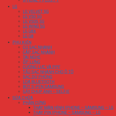
IPHONE 7 PLUS / 7
LG
LG VELVET 5G
LG V50 5G
LG V50S 5G
LG WING 5G
LG G8X
LG G8
PHỤ KIỆN
CỦ SẠC NHANH
CÁP SẠC NHANH
TAI NGHE
ỐP LƯNG
CƯỜNG LỰC VÀ PPF
TẨU SẠC NHANH CHO Ô TÔ
SẠC DỰ PHÒNG
LOA BLUETOOTH
BÚT S-PEN SAMSUNG
GẬY CHỤP ẢNH – SELFIE
SỬA CHỮA
PHẦN CỨNG
THAY MÀN HÌNH IPHONE – SAMSUNG – LG
THAY PIN IPHONE – SAMSUNG – LG