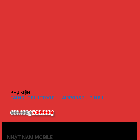
PHỤ KIỆN
TAI NGHE BLUETOOTH – AIRPODS 2 – PIN 8H
600.000
₫
500.000
₫
NHẬT NAM MOBILE