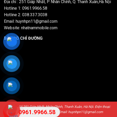
Địa chỉ : 251 Giáp Nhất, P. Nhân Chính, Q. Thanh Xuân,Hà Nội
Hotline 1: 0961.9966.58
Hotline 2: 038.337.3038
Email: huynhpn11@gmail.com
Website: nhatnammobile.com
BẢN ĐỒ CHỈ ĐƯỜNG
Địa chỉ: Số 251 Giáp Nhất, Nhân Chính, Thanh Xuân, Hà Nội. Điện thoại:
0961.9966.58
0961.9966.58 / 038.337.3038. Email: huynhpn11@gmail.com