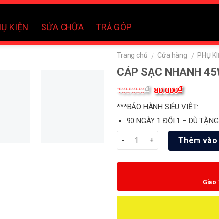
Ụ KIỆN
SỬA CHỮA
TRẢ GÓP
Trang chủ
Cửa hàng
PHỤ KI
/
/
CÁP SẠC NHANH 4
₫
₫
100.000
80.000
***BẢO HÀNH SIÊU VIỆT:
90 NGÀY 1 ĐỔI 1 – DÙ TẶNG
Số lượng
Thêm vào 
Giao 