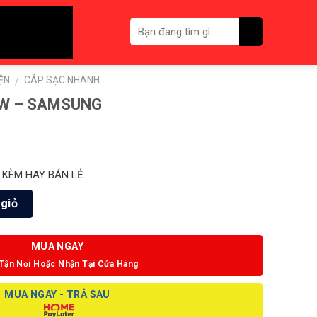
ỆN
CÁP SẠC NHANH
/
5W – SAMSUNG
 KÈM HAY BÁN LẺ.
giỏ
MUA NGAY
Tận Nơi Hoặc Nhận Tại Cửa Hàng
MUA NGAY - TRẢ SAU