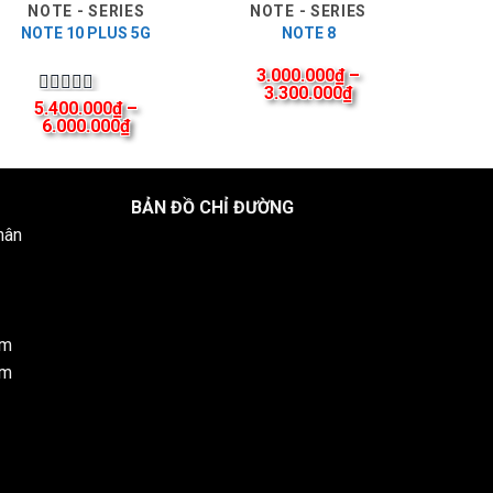
NOTE - SERIES
NOTE - SERIES
NOTE 10 PLUS 5G
NOTE 8
3.000.000
₫
–
3.300.000
₫
5.400.000
₫
–
Được xếp
6.000.000
₫
hạng
5.00
5
sao
BẢN ĐỒ CHỈ ĐƯỜNG
hân
om
om