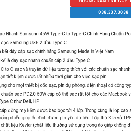
HƯỚNG DẪN TRẢ GÓP 
038.337.3038
ạc Nhanh Samsung 45W Type-C to Type-C Chính Hãng Chuẩn Pow
 sạc Samsung USB 2 đầu Type C .
 kết dây cáp sạc chính hãng Samsung Made in Việt Nam.
 kế là dây sạc nhanh chuẩn cáp 2 đầu Type C.
C to C sạc và truyền dữ liệu tương thích với các chuẩn sạc nhan
ạn tiết kiệm được rất nhiều thời gian cho việc sạc pin.
ng cho mọi thiết bị cốc sạc, pin dự phòng, điện thoại có cổng ty
 chuẩn sạc PD2.0 60W cáp có thể sạc rất tốt cho các Macbook v
ype C như Dell, HP.
cáp đồng mạ kẽm được bao bọc tới 4 lớp. Trong cùng là lớp cao su
ống nhiễu giúp ổn định đường truyền dữ liệu. Lớp thứ 3 là vỏ TP
 chất liệu Kevlar (chất liệu thường sử dụng trong áo giáp chống 