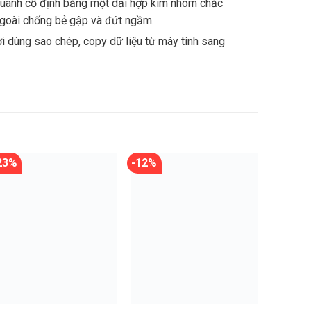
quanh cố định bằng một dải hợp kim nhôm chắc
ngoài chống bẻ gập và đứt ngầm.
 dùng sao chép, copy dữ liệu từ máy tính sang
23%
-12%