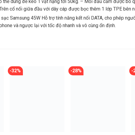
ó thể dùng để kéo 1 vật nặng tới 50kg. – Mỗi đầu cắm được bo 
 Trên cổ nối giữa đầu với dây cáp được bọc thêm 1 lớp TPE bên 
 sạc Samsung 45W Hỗ trợ tính năng kết nối DATA, cho phép người
phone và ngược lại với tốc độ nhanh và vô cùng ổn định.
-32%
-28%
-