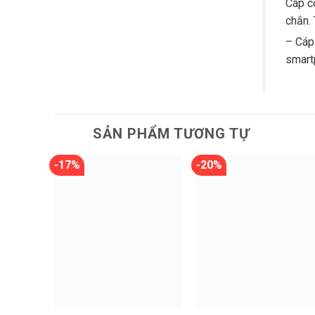
Cáp c
chắn.
– Cáp
smart
SẢN PHẨM TƯƠNG TỰ
-17%
-20%