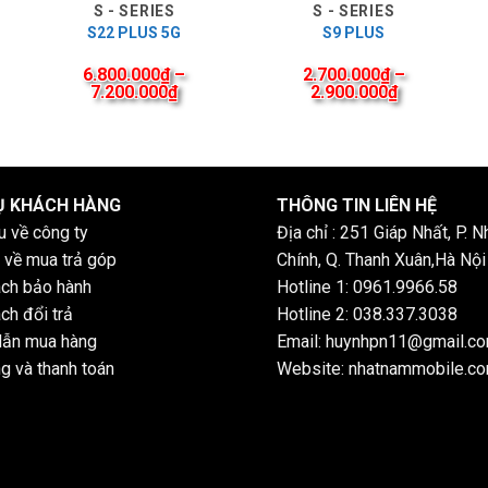
S - SERIES
S - SERIES
S22 PLUS 5G
S9 PLUS
6.800.000
₫
–
2.700.000
₫
–
7.200.000
₫
2.900.000
₫
Ụ KHÁCH HÀNG
THÔNG TIN LIÊN HỆ
ệu về công ty
Địa chỉ : 251 Giáp Nhất, P. N
 về mua trả góp
Chính, Q. Thanh Xuân,Hà Nội
ách bảo hành
Hotline 1: 0961.9966.58
ch đổi trả
Hotline 2: 038.337.3038
ẫn mua hàng
Email: huynhpn11@gmail.c
g và thanh toán
Website: nhatnammobile.c