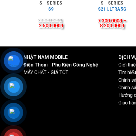
S - SERIES
S - SERIES
S9
S21 ULTRA 5G
3.000.000
₫
7.300.000
₫
–
2.500.000
₫
8.200.000
₫
NHẬT NAM MOBILE
DỊCH V
Điện Thoại - Phụ Kiện Công Nghệ
Giới thi
MÁY CHẤT - GIÁ TỐT
Tìm hiểu
Chính s
Chính sá
Hướng d
Giao hàn