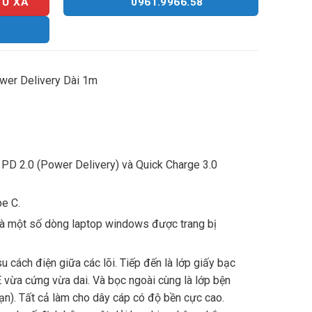
TỪ XA
0961.9966.58
er Delivery Dài 1m
h PD 2.0 (Power Delivery) và Quick Charge 3.0
pe C.
à một số dòng laptop windows được trang bị
 cách điện giữa các lõi. Tiếp đến là lớp giấy bạc
E vừa cứng vừa dai. Và bọc ngoài cùng là lớp bện
đạn). Tất cả làm cho dây cáp có độ bền cực cao.