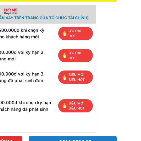
ẢN VAY TRÊN TRANG CỦA TỔ CHỨC TÀI CHÍNH)
 500.000đ khi chọn kỳ
ƯU ĐÃI
HOT
cho khách hàng mới
00.000đ với kỳ hạn 3
ƯU ĐÃI
HOT
àng mới
00.000đ với kỳ hạn 3
SIÊU MỚI,
SIÊU HOT
àng đã phát sinh đơn
200.000đ khi chọn kỳ hạn
SIÊU MỚI,
SIÊU HOT
hách hàng đã phát sinh