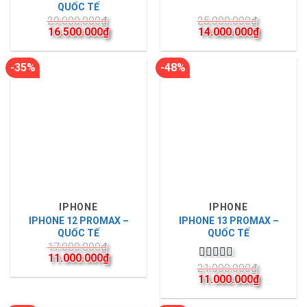
QUỐC TẾ
29.000.000
₫
25.000.000
₫
16.500.000
₫
14.000.000
₫
-35%
-48%
IPHONE
IPHONE
IPHONE 12 PROMAX –
IPHONE 13 PROMAX –
QUỐC TẾ
QUỐC TẾ
17.000.000
₫
11.000.000
₫
21.000.000
₫
Được xếp
11.000.000
₫
hạng
5.00
5
sao