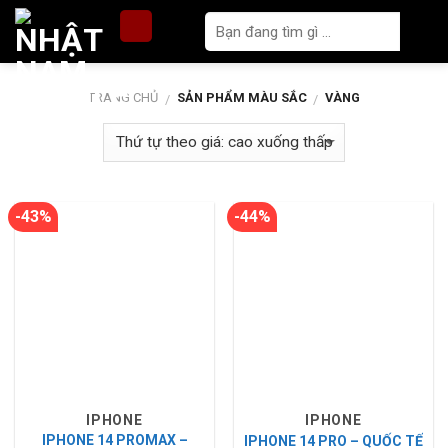
Skip
to
content
TRANG CHỦ
SẢN PHẨM MÀU SẮC
VÀNG
/
/
-43%
-44%
IPHONE
IPHONE
IPHONE 14 PROMAX –
IPHONE 14 PRO – QUỐC TẾ