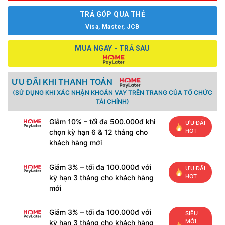
TRẢ GÓP QUA THẺ
Visa, Master, JCB
MUA NGAY - TRẢ SAU
ƯU ĐÃI KHI THANH TOÁN
(SỬ DỤNG KHI XÁC NHẬN KHOẢN VAY TRÊN TRANG CỦA TỔ CHỨC
TÀI CHÍNH)
Giảm 10% – tối đa 500.000đ khi
ƯU ĐÃI
HOT
chọn kỳ hạn 6 & 12 tháng cho
khách hàng mới
Giảm 3% – tối đa 100.000đ với
ƯU ĐÃI
HOT
kỳ hạn 3 tháng cho khách hàng
mới
Giảm 3% – tối đa 100.000đ với
SIÊU
MỚI,
kỳ hạn 3 tháng cho khách hàng