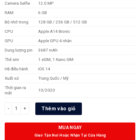
Camera Selfie
12.0 MP
RAM
6 GB
Bộ nhớ trong
128 GB / 256 GB / 512 GB
CPU
Apple A14 Bionic
GPU
Apple GPU 4 nhân
Dung lượng pin
3687 mAh
Thẻ sim
1 eSIM, 1 Nano SIM
Hệ điều hành
iOS 14
Xuất xứ
Trung Quốc / Mỹ
Thời gian ra
10/2020
mắt
Số lượng
Thêm vào giỏ
MUA NGAY
Giao Tận Nơi Hoặc Nhận Tại Cửa Hàng