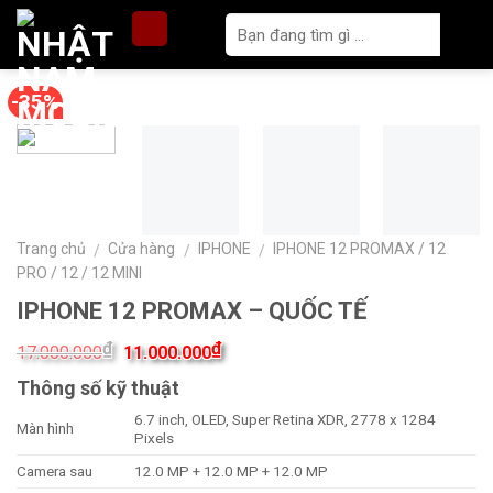
Skip
to
content
-35%
Trang chủ
Cửa hàng
IPHONE
IPHONE 12 PROMAX / 12
/
/
/
PRO / 12 / 12 MINI
IPHONE 12 PROMAX – QUỐC TẾ
₫
₫
17.000.000
11.000.000
Thông số kỹ thuật
6.7 inch, OLED, Super Retina XDR, 2778 x 1284
Màn hình
Pixels
Camera sau
12.0 MP + 12.0 MP + 12.0 MP