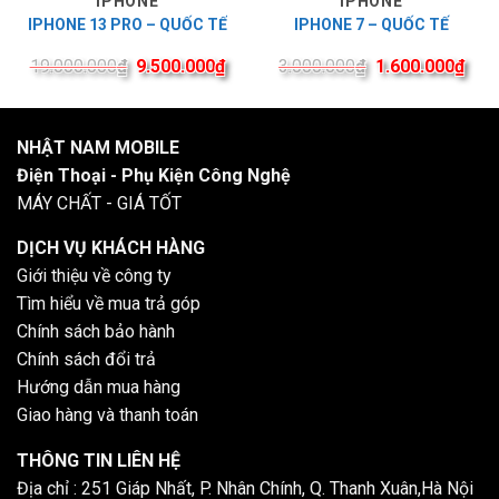
IPHONE
IPHONE
IPHONE 13 PRO – QUỐC TẾ
IPHONE 7 – QUỐC TẾ
19.000.000
₫
9.500.000
₫
3.000.000
₫
1.600.000
₫
NHẬT NAM MOBILE
Điện Thoại - Phụ Kiện Công Nghệ
MÁY CHẤT - GIÁ TỐT
DỊCH VỤ KHÁCH HÀNG
Giới thiệu về công ty
Tìm hiểu về mua trả góp
Chính sách bảo hành
Chính sách đổi trả
Hướng dẫn mua hàng
Giao hàng và thanh toán
THÔNG TIN LIÊN HỆ
Địa chỉ : 251 Giáp Nhất, P. Nhân Chính, Q. Thanh Xuân,Hà Nội