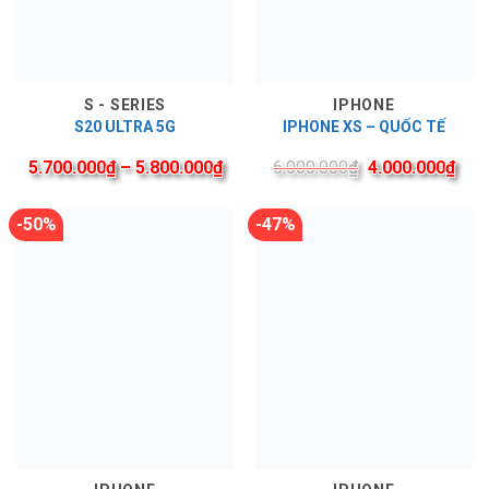
S - SERIES
IPHONE
S20 ULTRA 5G
IPHONE XS – QUỐC TẾ
5.700.000
₫
–
5.800.000
₫
6.000.000
₫
4.000.000
₫
-50%
-47%