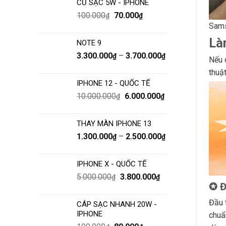
CỦ SẠC 5W - IPHONE
100.000
70.000
₫
₫
Sams
Là
NOTE 9
3.300.000
–
3.700.000
₫
₫
Nếu 
thuậ
IPHONE 12 - QUỐC TẾ
10.000.000
6.000.000
₫
₫
THAY MÀN IPHONE 13
1.300.000
–
2.500.000
₫
₫
IPHONE X - QUỐC TẾ
5.000.000
3.800.000
₫
₫
✪ Đ
Đầu 
CÁP SẠC NHANH 20W -
IPHONE
chuẩ