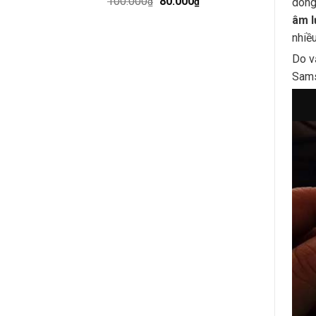
100.000
80.000
dòng
₫
₫
âm l
nhiề
Do v
Sams