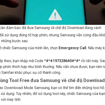
cần đảm bảo đã đưa Samsung về chế độ Download đúng cách
đã sử dụng đúng tổ hợp phím, nhưng Samsung vẫn cứng đầu khô
 những bước sau:
 chiếc Samsung của mình lên, chọn
Emergency Call
. Nếu máy k
ếp theo, bạn nhập mã Code
*#*#197328640#*#*
rồi tắt máy. S
ợp phím thích hợp như bình thường. Nếu vẫn chưa được, bạn nên
u Samfan khắc phục sự cố thành công.
ùng Tool Free đưa Samsung về chế độ Downloa
ào Downlooad Mode Samsung, bạn có thể tìm đến những tool hỗ trợ
 sử dụng. Tuy nhiên, để sử dụng tool này, chiếc Samsung của bạn
với máy tính.