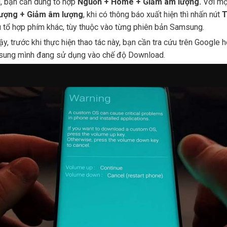
, bạn cần dùng tổ hợp
Nguồn + Home + Giảm âm lượng.
Với một
ượng + Giảm âm lượng
, khi có thông báo xuất hiện thì nhấn nút
T
u tổ hợp phím khác, tùy thuộc vào từng phiên bản Samsung.
ậy, trước khi thực hiện thao tác này, bạn cần tra cứu trên Googl
ung mình đang sử dụng vào chế độ Download.