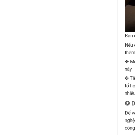
Bạn 
Nếu 
thêm
✤ Mở
này.
✤ Ti
tổ h
nhiề
✪ D
Để v
nghệ
công 