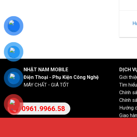
Hư
NHẬT NAM MOBILE
DỊCH V
Điện Thoại - Phụ Kiện Công Nghệ
Giới thi
MÁY CHẤT - GIÁ TỐT
Tìm hiểu
Chính s
Chính sá
Hướng d
0961.9966.58
Giao hàn