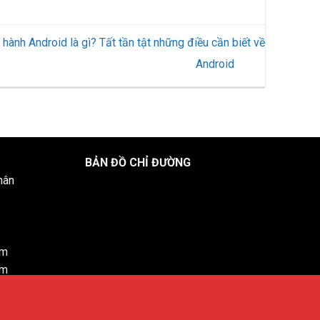
 hành Android là gì? Tất tần tật những điều cần biết về
Android
BẢN ĐỒ CHỈ ĐƯỜNG
hân
om
om