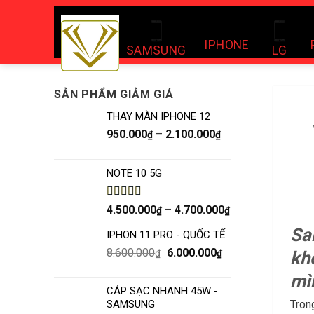
Skip
to
content
IPHONE
SAMSUNG
LG
SẢN PHẨM GIẢM GIÁ
THAY MÀN IPHONE 12
950.000
–
2.100.000
₫
₫
NOTE 10 5G
Được xếp
4.500.000
–
4.700.000
₫
₫
hạng
5.00
5
Sa
sao
IPHON 11 PRO - QUỐC TẾ
8.600.000
6.000.000
kh
₫
₫
mì
CÁP SẠC NHANH 45W -
Tron
SAMSUNG