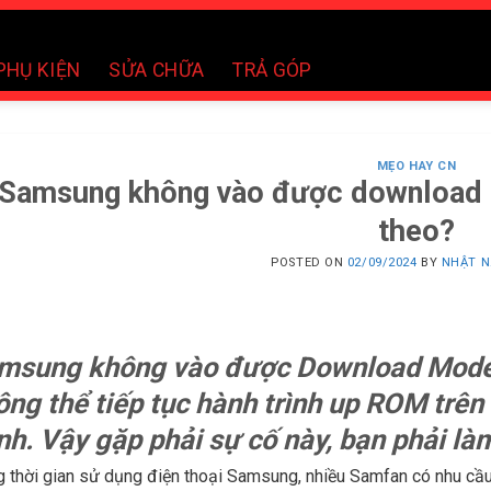
PHỤ KIỆN
SỬA CHỮA
TRẢ GÓP
MẸO HAY CN
Samsung không vào được download m
theo?
POSTED ON
02/09/2024
BY
NHẬT N
msung không vào được Download Mode 
ông thể tiếp tục hành trình up ROM tr
nh. Vậy gặp phải sự cố này, bạn phải là
g thời gian sử dụng điện thoại Samsung, nhiều Samfan có nhu cầ