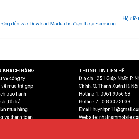
Hệ điều
ớng dẫn vào Dowload Mode cho điện thoại Samsung
Ụ KHÁCH HÀNG
THÔNG TIN LIÊN HỆ
ệu về công ty
Địa chỉ : 251 Giáp Nhất, P. N
 về mua trả góp
Chính, Q. Thanh Xuân,Hà Nội
ách bảo hành
Hotline 1: 0961.9966.58
ch đổi trả
Hotline 2: 038.337.3038
ẫn mua hàng
Email: huynhpn11@gmail.c
g và thanh toán
Website: nhatnammobile.c