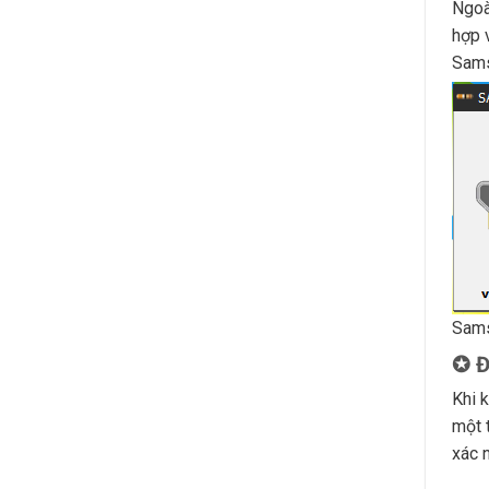
Ngoà
hợp 
Sams
Sams
✪ Đ
Khi 
một 
xác 